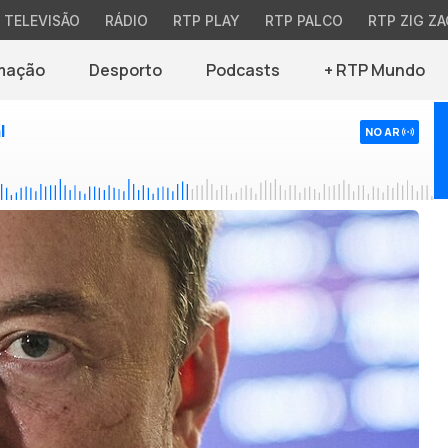
TELEVISÃO
RÁDIO
RTP PLAY
RTP PALCO
RTP ZIG ZA
mação
Desporto
Podcasts
+ RTP Mundo
l
NO AR