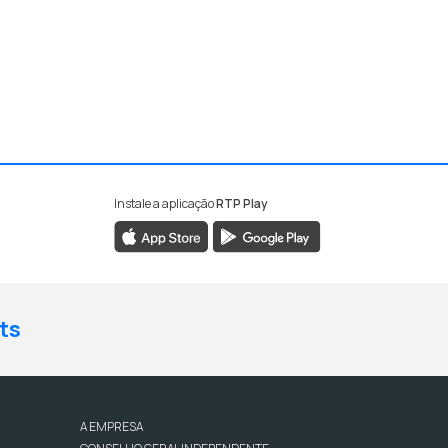
Instale a aplicação
RTP Play
ts
A EMPRESA