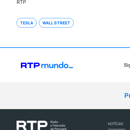
RTP
TESLA
WALL STREET
Si
P
NOTÍCIAS