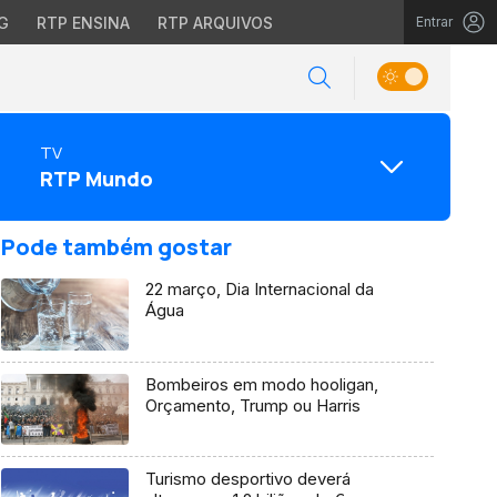
G
RTP ENSINA
RTP ARQUIVOS
Entrar
TV
RTP Mundo
Pode também gostar
22 março, Dia Internacional da
Água
Bombeiros em modo hooligan,
Orçamento, Trump ou Harris
Turismo desportivo deverá