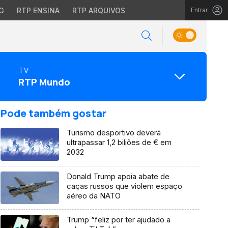
G
RTP ENSINA
RTP ARQUIVOS
Entrar
TV
RTP Mundo
Pode também gostar
Turismo desportivo deverá
ultrapassar 1,2 biliões de € em
2032
Donald Trump apoia abate de
caças russos que violem espaço
aéreo da NATO
Trump “feliz por ter ajudado a