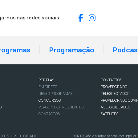
Facebook
Instagram
ga-nos nas redes sociais
rogramas
Programação
Podcas
RTP PLAY
CONTACTOS
EM DIRETO
PROVEDORA DO
REVER PROGRAMAS
TELESPECTADOR
CONCURSOS
PROVEDORA DO OUVI
S
PERGUNTAS FREQUENTES
ACESSIBILIDADES
CONTACTOS
SATÉLITES
IÇÕES
PUBLICIDADE
© RTP, Rádio e Televisão de Portugal 2
|