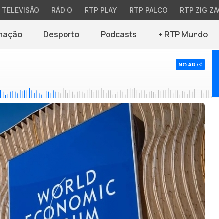
TELEVISÃO
RÁDIO
RTP PLAY
RTP PALCO
RTP ZIG ZA
mação
Desporto
Podcasts
+ RTP Mundo
NO AR