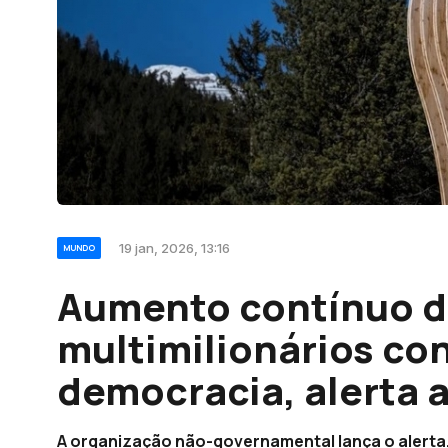
19 jan, 2026, 13:16
MUNDO
Aumento contínuo d
multimilionários co
democracia, alerta 
A organização não-governamental lança o alerta,