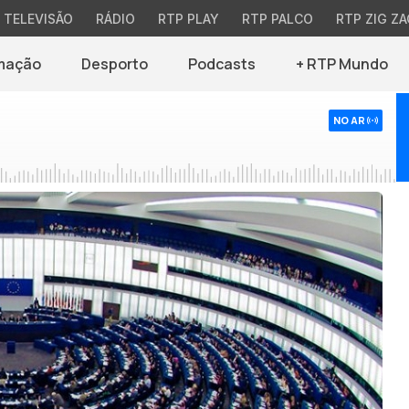
TELEVISÃO
RÁDIO
RTP PLAY
RTP PALCO
RTP ZIG ZA
mação
Desporto
Podcasts
+ RTP Mundo
NO AR