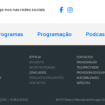
Facebook
Instagram
ga-nos nas redes sociais
rogramas
Programação
Podcas
RTP PLAY
CONTACTOS
EM DIRETO
PROVEDORA DO
REVER PROGRAMAS
TELESPECTADOR
CONCURSOS
PROVEDORA DO OUVI
S
PERGUNTAS FREQUENTES
ACESSIBILIDADES
CONTACTOS
SATÉLITES
IÇÕES
PUBLICIDADE
© RTP, Rádio e Televisão de Portugal 2
|