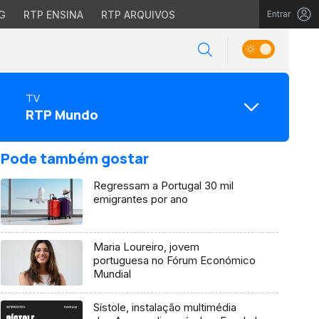
G
RTP ENSINA
RTP ARQUIVOS
Entrar
TV
RTP Mundo
Pode também gostar
Regressam a Portugal 30 mil
emigrantes por ano
Maria Loureiro, jovem
portuguesa no Fórum Económico
Mundial
Sístole, instalação multimédia