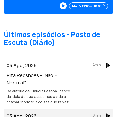
EP da artista brasileira, a viver em Lisboa,
MAIS EPISÓDIOS
"The Return of DJane Fonda", num dueto
com o português Benjamim.
Últimos episódios - Posto de
Escuta (Diário)
06 Ago, 2026
4min
Rita Redshoes - "Não É
Norrmal"
Da autoria de Claúdia Pascoal, nasce
da ideia de que passamos a vida a
chamar “normal” a coisas que talvez
não o sejam assim tanto.
05 Ago, 2026
3min