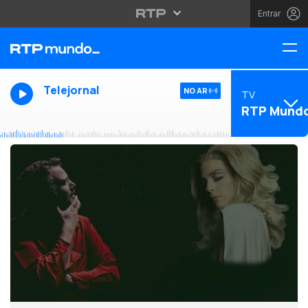
Entrar
Telejornal
NO AR
TV
RTP Mund