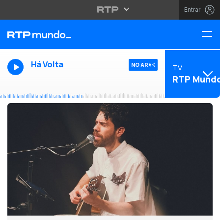
Entrar
Há Volta
NO AR
TV
RTP Mund