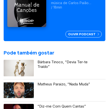
música de Carlos Paião
chegam ao cinema com um
/ 18min
filme realizado por Sérgio
Graciano.
OUVIR PODCAST
Pode também gostar
Bárbara Tinoco, “Devia Ter-te
Traído”
Matheus Paraizo, “Nada Muda”
“Diz-me Com Quem Cantas”