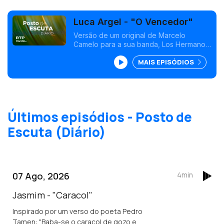
Luca Argel - "O Vencedor"
Versão de um original de Marcelo
Camelo para a sua banda, Los Hermanos,
em 2003.
MAIS EPISÓDIOS
Últimos episódios - Posto de
Escuta (Diário)
07 Ago, 2026
4min
Jasmim - "Caracol"
Inspirado por um verso do poeta Pedro
Tamen: "Baba-se o caracol de gozo e