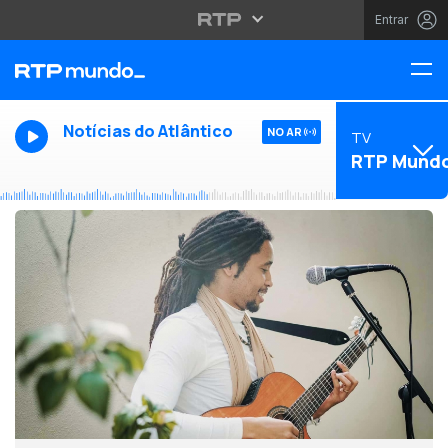
Entrar
Notícias do Atlântico
NO AR
TV
RTP Mund