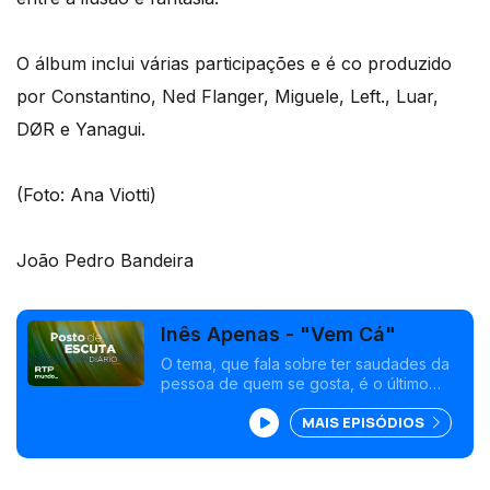
O álbum inclui várias participações e é co produzido
por Constantino, Ned Flanger, Miguele, Left., Luar,
DØR e Yanagui.
(Foto: Ana Viotti)
João Pedro Bandeira
Inês Apenas - "Vem Cá"
O tema, que fala sobre ter saudades da
pessoa de quem se gosta, é o último
lançado antes do álbum de estreia,
MAIS EPISÓDIOS
"Éter", a editar esta sexta-feira