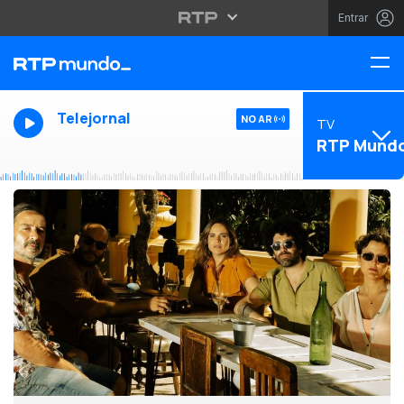
Entrar
Telejornal
NO AR
TV
RTP Mund