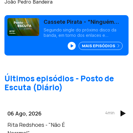
João Pedro Bandeira
Cassete Pirata - "Ninguém
Fica A Perder"
Segundo single do próximo disco da
banda, em torno dos enlaces e
desenlaces das relações duradouras.
MAIS EPISÓDIOS
Últimos episódios - Posto de
Escuta (Diário)
06 Ago, 2026
4min
Rita Redshoes - "Não É
Norrmal"