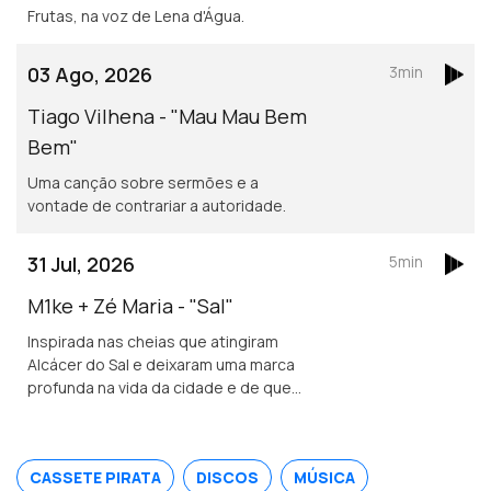
Frutas, na voz de Lena d'Água.
03 Ago, 2026
3min
Tiago Vilhena - "Mau Mau Bem
Bem"
Uma canção sobre sermões e a
vontade de contrariar a autoridade.
31 Jul, 2026
5min
M1ke + Zé Maria - "Sal"
Inspirada nas cheias que atingiram
Alcácer do Sal e deixaram uma marca
profunda na vida da cidade e de quem
nela vive.
CASSETE PIRATA
DISCOS
MÚSICA