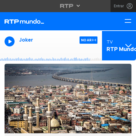
Entrar
Joker
NO AR
TV
RTP Mund