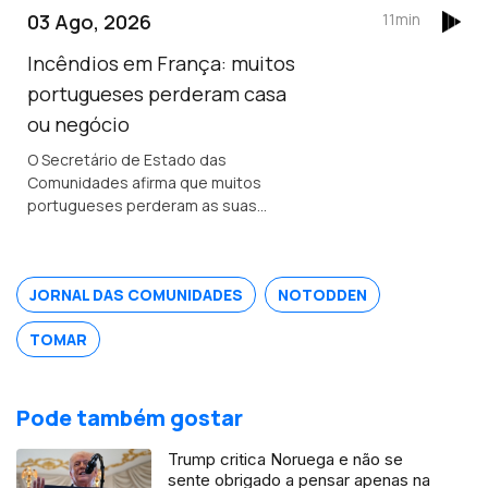
Bordéus teve de deixar a sua casa
03 Ago, 2026
11min
durante uma semana, por causa dos
incêndios.
Incêndios em França: muitos
portugueses perderam casa
ou negócio
O Secretário de Estado das
Comunidades afirma que muitos
portugueses perderam as suas
propriedades em França, mas acredita
que os seguros vão cobrir os
prejuizos.
JORNAL DAS COMUNIDADES
NOTODDEN
TOMAR
Pode também gostar
Trump critica Noruega e não se
sente obrigado a pensar apenas na