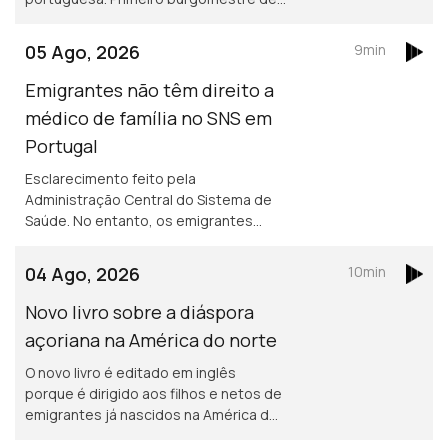
origem portuguesa no Luxemburgo
está a gostar e diz que quer continuar,
05 Ago, 2026
9min
para além de 2029.
Emigrantes não têm direito a
médico de família no SNS em
Portugal
Esclarecimento feito pela
Administração Central do Sistema de
Saúde. No entanto, os emigrantes
podem recorrer ao Serviço Nacional de
Saúde, sem qualquer encargo.
04 Ago, 2026
10min
Novo livro sobre a diáspora
açoriana na América do norte
O novo livro é editado em inglês
porque é dirigido aos filhos e netos de
emigrantes já nascidos na América do
norte. Portuguesa na região de