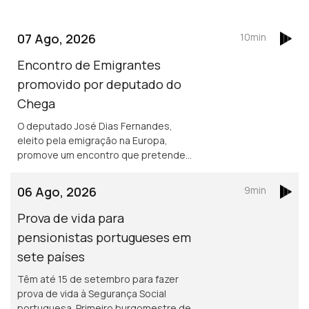
07 Ago, 2026
10min
Encontro de Emigrantes
promovido por deputado do
Chega
O deputado José Dias Fernandes,
eleito pela emigração na Europa,
promove um encontro que pretende
ser de esclarecimento e debate. É em
França e na Suíça que há mais
06 Ago, 2026
9min
emigrantes de Fafe.
Prova de vida para
pensionistas portugueses em
sete países
Têm até 15 de setembro para fazer
prova de vida à Segurança Social
portuguesa. Primeiro burgomestre de