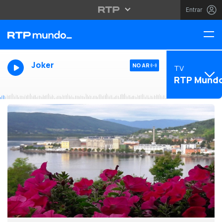
Entrar
Joker
NO AR
TV
RTP Mund