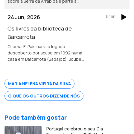
sobre à Serra da Arrábida e parte à
descoberta de Setúbal.
24 Jun, 2026
6min
Os livros da biblioteca de
Barcarrota
O jornal El País narra o legado
descoberto por acaso em 1992 numa
casa em Barcarrota (Badajoz). Soube-
se que os livros foram escondidos no
séc. XVI por um nobre português tido
como ímpio e sodomita pela Inquisição.
MARIA HELENA VIEIRA DA SILVA
O QUE OS OUTROS DIZEM DE NÓS
Pode também gostar
Portugal celebrou o seu Dia