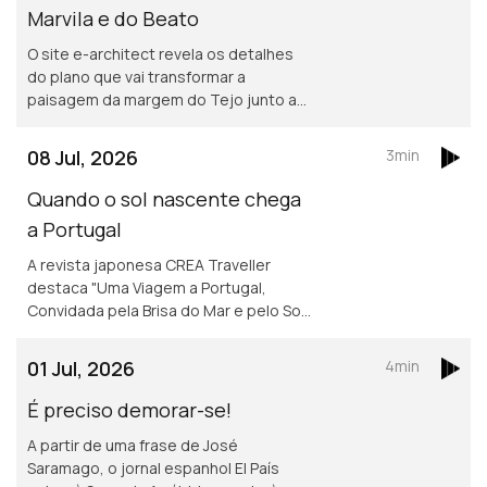
Marvila e do Beato
O site e-architect revela os detalhes
do plano que vai transformar a
paisagem da margem do Tejo junto a
Marvila e ao Beato.
08 Jul, 2026
3min
Quando o sol nascente chega
a Portugal
A revista japonesa CREA Traveller
destaca "Uma Viagem a Portugal,
Convidada pela Brisa do Mar e pelo Sol",
um convite aos leitores a descobrirem
várias regiões do país, destacando a
01 Jul, 2026
4min
cultura, a história e a gastronomia.
É preciso demorar-se!
A partir de uma frase de José
Saramago, o jornal espanhol El País