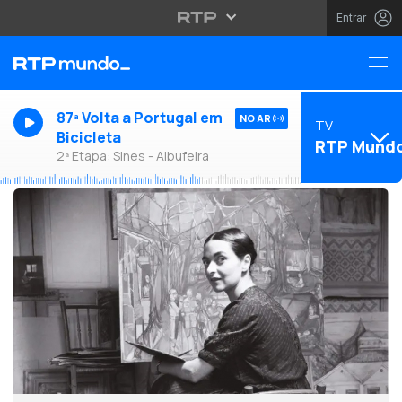
Entrar
87ª Volta a Portugal em
NO AR
TV
Bicicleta
RTP Mund
2ª Etapa: Sines - Albufeira