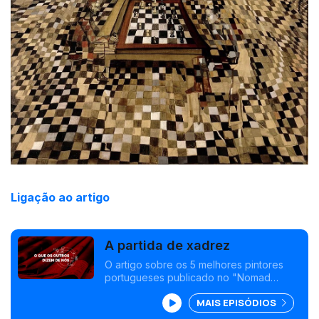
Ligação ao artigo
A partida de xadrez
O artigo sobre os 5 melhores pintores
portugueses publicado no "Nomad
Salon", um site britânico dedicado à arte
MAIS EPISÓDIOS
, é o mote para a apreciação de uma das
obras mais icónicas da pintora Maria