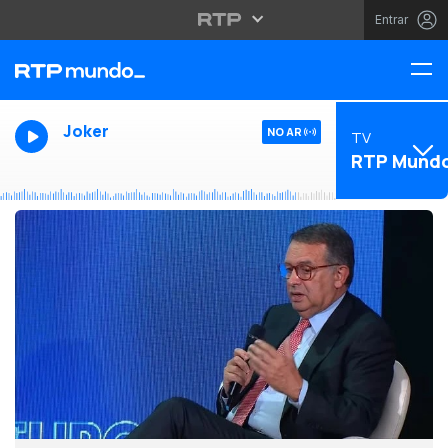
Entrar
Joker
NO AR
TV
RTP Mund