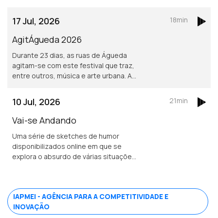
pelo mundo fora para poder envar
pessoas em projetos de volutariado
17 Jul, 2026
18min
em várias áreas.
AgitÁgueda 2026
Durante 23 dias, as ruas de Águeda
agitam-se com este festival que traz,
entre outros, música e arte urbana. Ao
longo de 19 edições, a cidade tem sido
transformada pelas intervenções
10 Jul, 2026
21min
artísticas que perduram.
Vai-se Andando
Uma série de sketches de humor
disponibilizados online em que se
explora o absurdo de várias situações
do dia a dia. Com Ana Cloe, Joana
Castro, Carlos Malvarez e Rui Malvarez.
IAPMEI - AGÊNCIA PARA A COMPETITIVIDADE E
INOVAÇÃO