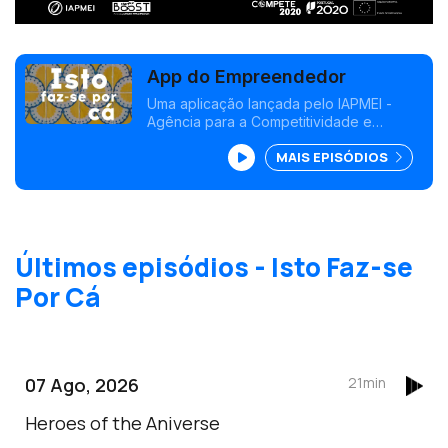
App do Empreendedor
Uma aplicação lançada pelo IAPMEI -
Agência para a Competitividade e
Inovação que junta conhecimentos úteis
MAIS EPISÓDIOS
para quem quer transformar a sua ideia
numa empresa e que põe em contacto
entidades do meio empreendedor.
Últimos episódios - Isto Faz-se
Por Cá
07 Ago, 2026
21min
Heroes of the Aniverse