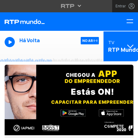
Entrar
Há Volta
NO AR
TV
RTP Mund