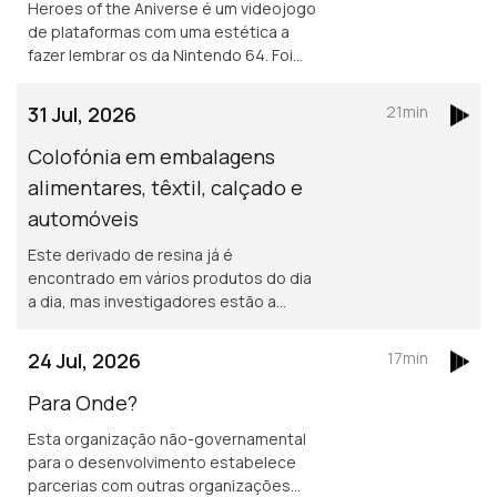
Heroes of the Aniverse é um videojogo
de plataformas com uma estética a
fazer lembrar os da Nintendo 64. Foi
concebido por uma equipa portuguesa
chamada Gummy Bunny Games.
31 Jul, 2026
21min
Colofónia em embalagens
alimentares, têxtil, calçado e
automóveis
Este derivado de resina já é
encontrado em vários produtos do dia
a dia, mas investigadores estão a
desenvolver aplicações em embagens
para comida, tecidos, sapatos e peças
24 Jul, 2026
17min
para automóveis.
Para Onde?
Esta organização não-governamental
para o desenvolvimento estabelece
parcerias com outras organizações