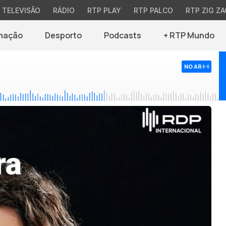
TELEVISÃO
RÁDIO
RTP PLAY
RTP PALCO
RTP ZIG ZA
mação
Desporto
Podcasts
+ RTP Mundo
NO AR