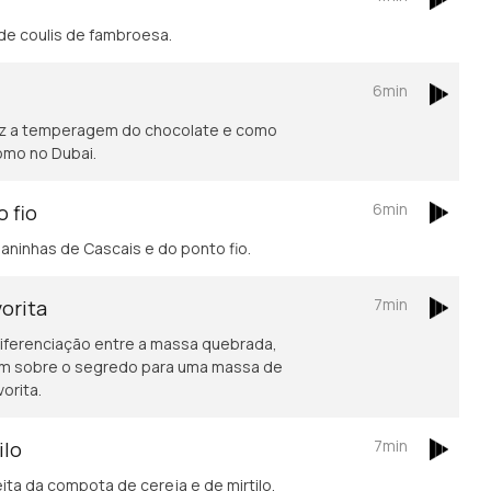
de coulis de fambroesa.
6min
az a temperagem do chocolate e como
omo no Dubai.
6min
 fio
oaninhas de Cascais e do ponto fio.
7min
vorita
diferenciação entre a massa quebrada,
orita.
7min
ilo
ta da compota de cereja e de mirtilo.