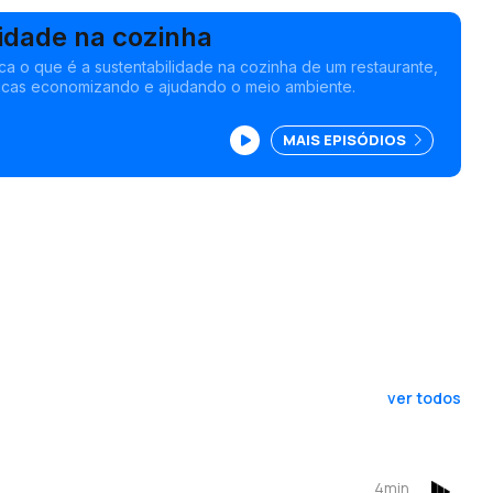
idade na cozinha
ica o que é a sustentabilidade na cozinha de um restaurante,
um conjunto de práticas economizando e ajudando o meio ambiente.
MAIS EPISÓDIOS
3
ver todos
4min