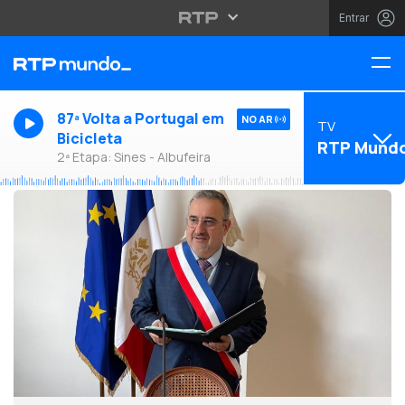
Entrar
87ª Volta a Portugal em
NO AR
TV
Bicicleta
RTP Mund
2ª Etapa: Sines - Albufeira