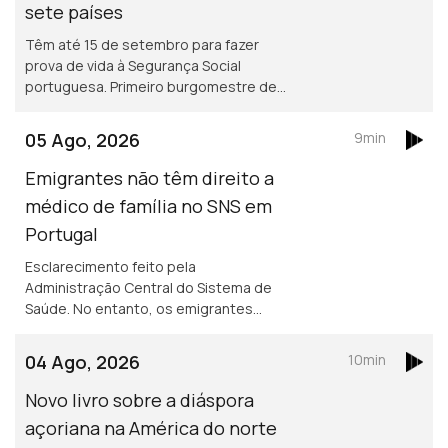
sete países
Têm até 15 de setembro para fazer
prova de vida à Segurança Social
portuguesa. Primeiro burgomestre de
origem portuguesa no Luxemburgo
está a gostar e diz que quer continuar,
05 Ago, 2026
9min
para além de 2029.
Emigrantes não têm direito a
médico de família no SNS em
Portugal
Esclarecimento feito pela
Administração Central do Sistema de
Saúde. No entanto, os emigrantes
podem recorrer ao Serviço Nacional de
Saúde, sem qualquer encargo.
04 Ago, 2026
10min
Novo livro sobre a diáspora
açoriana na América do norte