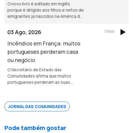
O novo livro é editado em inglês
porque é dirigido aos filhos e netos de
emigrantes já nascidos na América do
norte. Portuguesa na região de
Bordéus teve de deixar a sua casa
03 Ago, 2026
11min
durante uma semana, por causa dos
incêndios.
Incêndios em França: muitos
portugueses perderam casa
ou negócio
O Secretário de Estado das
Comunidades afirma que muitos
portugueses perderam as suas
propriedades em França, mas acredita
que os seguros vão cobrir os
prejuizos.
JORNAL DAS COMUNIDADES
Pode também gostar