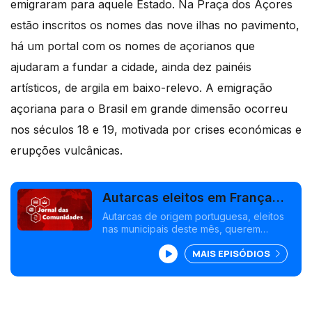
emigraram para aquele Estado. Na Praça dos Açores
estão inscritos os nomes das nove ilhas no pavimento,
há um portal com os nomes de açorianos que
ajudaram a fundar a cidade, ainda dez painéis
artísticos, de argila em baixo-relevo. A emigração
açoriana para o Brasil em grande dimensão ocorreu
nos séculos 18 e 19, motivada por crises económicas e
erupções vulcânicas.
Autarcas eleitos em França
querem apostar no ensino de
Autarcas de origem portuguesa, eleitos
nas municipais deste mês, querem
português
apostar no ensino de português, onde
MAIS EPISÓDIOS
há comunidades relevantes. Minas Gerais
acolhe Encontro do Associativismo Luso-
brasileiro.