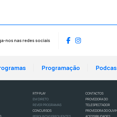
Facebook
Instagram
ga-nos nas redes sociais
rogramas
Programação
Podcas
RTP PLAY
CONTACTOS
EM DIRETO
PROVEDORA DO
REVER PROGRAMAS
TELESPECTADOR
CONCURSOS
PROVEDORA DO OUVI
S
PERGUNTAS FREQUENTES
ACESSIBILIDADES