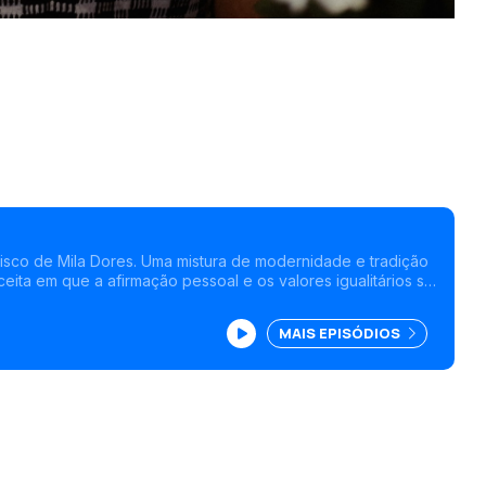
isco de Mila Dores. Uma mistura de modernidade e tradição
eita em que a afirmação pessoal e os valores igualitários são
nciais.
MAIS EPISÓDIOS