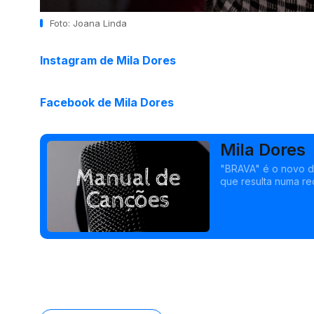
Foto: Joana Linda
Instagram de Mila Dores
Facebook de Mila Dores
Mila Dores
"BRAVA" é o novo d
que resulta numa rec
os ingredientes esse