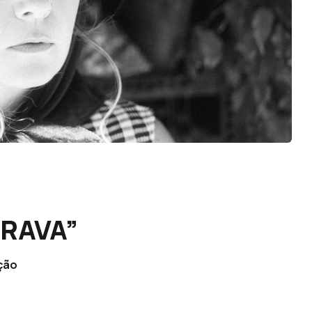
BRAVA”
ição