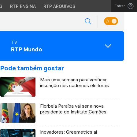
G
RTP ENSINA
RTP ARQUIVOS
Entrar
TV
RTP Mundo
Pode também gostar
Mais uma semana para verificar
inscrição nos cadernos eleitorais
Florbela Paraíba vai ser a nova
presidente do Instituto Camões
Inovadores: Greemetrics.ai