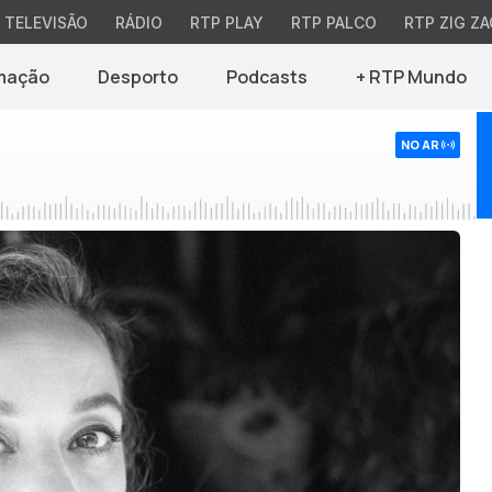
TELEVISÃO
RÁDIO
RTP PLAY
RTP PALCO
RTP ZIG ZA
mação
Desporto
Podcasts
+ RTP Mundo
NO AR