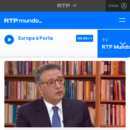
Entrar
Europa à Porta
NO AR
TV
RTP Mund