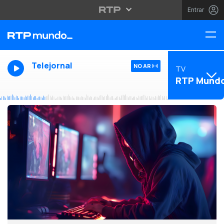
Entrar
Telejornal
NO AR
TV
RTP Mund