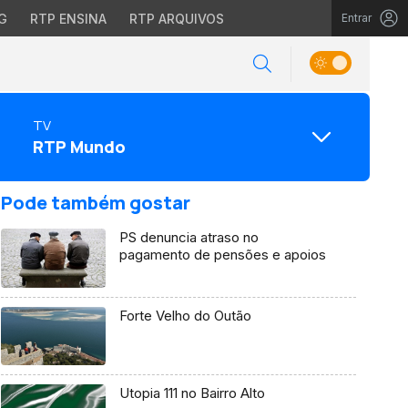
G
RTP ENSINA
RTP ARQUIVOS
Entrar
TV
RTP Mundo
Pode também gostar
PS denuncia atraso no
pagamento de pensões e apoios
Forte Velho do Outão
Utopia 111 no Bairro Alto