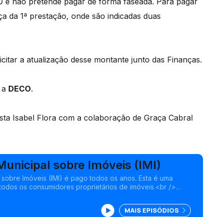
00 e não pretende pagar de forma faseada. Para pagar
ça da 1ª prestação, onde são indicadas duas
icitar a atualização desse montante junto das Finanças.
e a
DECO
.
sta Isabel Flora com a colaboração de Graça Cabral
unicipal sobre Imóveis (IMI)
 sobre Imóveis (IMI) é pago todos os anos. Esta é uma
 todos os consumidores proprietários de imóveis.<br />
atas de cobrança do IMI.
MAIS EPISÓDIOS