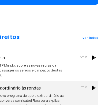
ireitos
ver todos
6min
eia
RTP Mundo, sobre as novas regras da
passageiros aéreos e o impacto destas
a.
7min
aordinário às rendas
vo programa de apoio extraordinário às
onversa com Isabel Flora para explicar