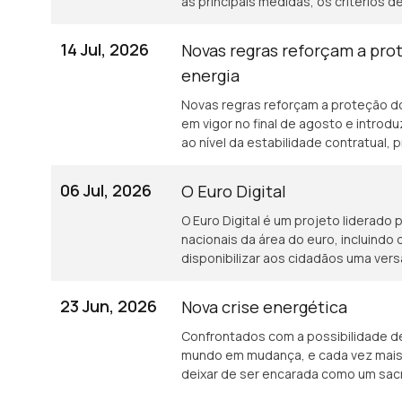
as principais medidas, os critérios
destinado a ajudar famílias com dif
iniciativa surge num contexto de cr
14 Jul, 2026
Novas regras reforçam a pr
pedidos de ajuda à DECO a aumenta
energia
Novas regras reforçam a proteção d
em vigor no final de agosto e intr
ao nível da estabilidade contratual,
fornecimento e apoio aos consumido
tudo com Graça Cabral na conversa c
06 Jul, 2026
O Euro Digital
O Euro Digital é um projeto liderado
nacionais da área do euro, incluindo
disponibilizar aos cidadãos uma vers
central.
23 Jun, 2026
Nova crise energética
Confrontados com a possibilidade de
mundo em mudança, e cada vez mais 
deixar de ser encarada como um sacri
escolha consciente, inteligente, que