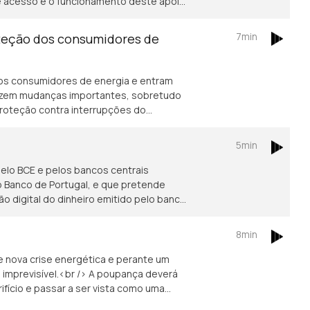
 de acesso e o funcionamento deste apoio
iculdades no pagamento da habitação. A
escente procura por apoio, com os
7min
oteção dos consumidores de
rem 67% este ano.
os consumidores de energia e entram
oduzem mudanças importantes, sobretudo
 proteção contra interrupções do
res economicamente vulneráveis. Saiba
om Isabel Flora.
5min
 pelo BCE e pelos bancos centrais
 o Banco de Portugal, e que pretende
ão digital do dinheiro emitido pelo banco
8min
 nova crise energética e perante um
imprevisível.<br /> A poupança deverá
fício e passar a ser vista como uma
 poderá ser até libertadora.