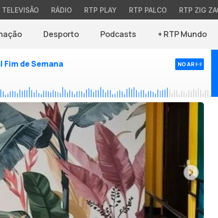
TELEVISÃO
RÁDIO
RTP PLAY
RTP PALCO
RTP ZIG ZA
mação
Desporto
Podcasts
+ RTP Mundo
l Fim de Semana
NO AR