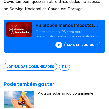
Ouviu também queixas sobre dificuldades no acesso
ao Serviço Nacional de Saúde em Portugal.
PS propõe menos impostos
para emigrantes pensionistas
O desconto no IRS será para
pensionistas portugueses no estrangeiro,
que regressem a Portugal. Candidato do
MAIS EPISÓDIOS
PCP a Belém defende mesas de voto em
associações portuguesas no estrangeiro.
Edição Isabel Gaspar Dias
JORNAL DAS COMUNIDADES
PS
Pode também gostar
Protetor solar amigo do ambiente