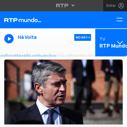
Entrar
Há Volta
NO AR
TV
RTP Mund