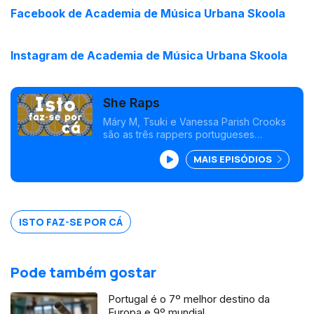
Facebook de Academia de Música Urbana Skoola
Instagram de Academia de Música Urbana Skoola
She Raps
Máry M, Tsuki e Vanessa Parish Crooks
são as três rappers portugueses
selecionadas no programa internacional
MAIS EPISÓDIOS
She Raps, dinamizado pela Skoola e que
pretende capacitar mais mulheres no hip-
hop.
ISTO FAZ-SE POR CÁ
Pode também gostar
Portugal é o 7º melhor destino da
Europa e 9º mundial