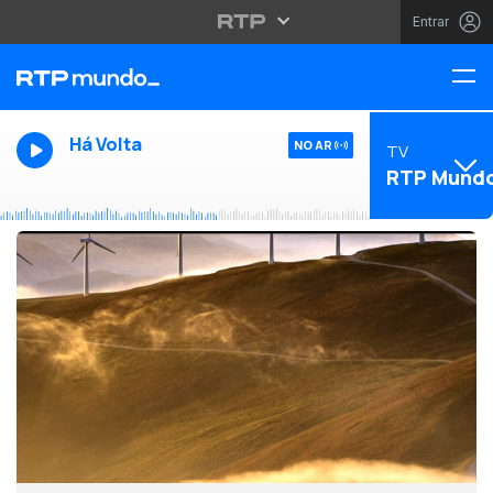
Entrar
Há Volta
NO AR
TV
RTP Mund