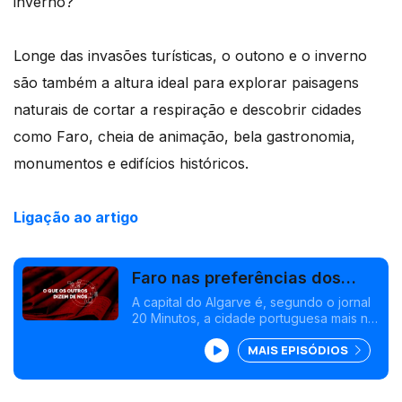
inverno?
Longe das invasões turísticas, o outono e o inverno
são também a altura ideal para explorar paisagens
naturais de cortar a respiração e descobrir cidades
como Faro, cheia de animação, bela gastronomia,
monumentos e edifícios históricos.
Ligação ao artigo
Faro nas preferências dos
espanhóis
A capital do Algarve é, segundo o jornal
20 Minutos, a cidade portuguesa mais na
moda junto dos turistas espanhóis.
MAIS EPISÓDIOS