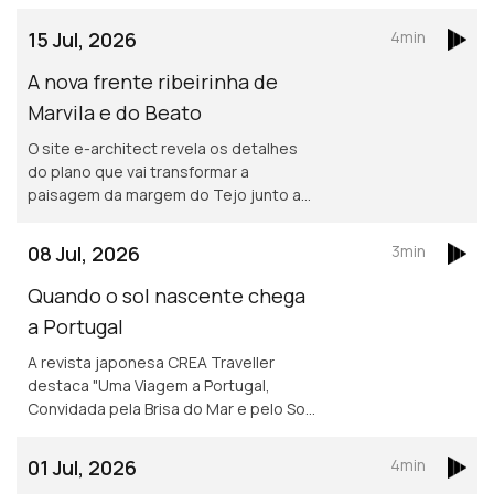
15 Jul, 2026
4min
A nova frente ribeirinha de
Marvila e do Beato
O site e-architect revela os detalhes
do plano que vai transformar a
paisagem da margem do Tejo junto a
Marvila e ao Beato.
08 Jul, 2026
3min
Quando o sol nascente chega
a Portugal
A revista japonesa CREA Traveller
destaca "Uma Viagem a Portugal,
Convidada pela Brisa do Mar e pelo Sol",
um convite aos leitores a descobrirem
várias regiões do país, destacando a
01 Jul, 2026
4min
cultura, a história e a gastronomia.