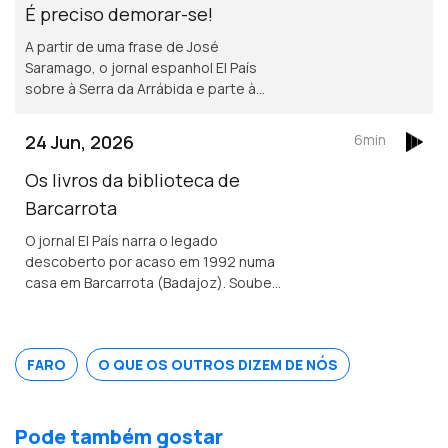
É preciso demorar-se!
A partir de uma frase de José
Saramago, o jornal espanhol El País
sobre à Serra da Arrábida e parte à
descoberta de Setúbal.
24 Jun, 2026
6min
Os livros da biblioteca de
Barcarrota
O jornal El País narra o legado
descoberto por acaso em 1992 numa
casa em Barcarrota (Badajoz). Soube-
se que os livros foram escondidos no
séc. XVI por um nobre português tido
como ímpio e sodomita pela Inquisição.
FARO
O QUE OS OUTROS DIZEM DE NÓS
Pode também gostar