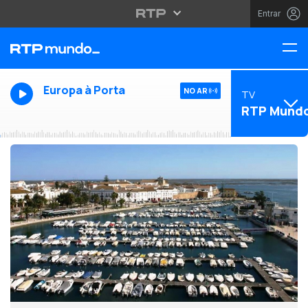
Entrar
Europa à Porta
NO AR
TV
RTP Mund