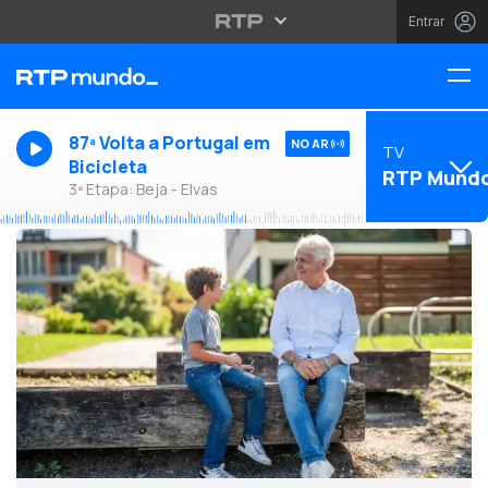
Entrar
87ª Volta a Portugal em
NO AR
TV
Bicicleta
RTP Mund
3ª Etapa: Beja - Elvas