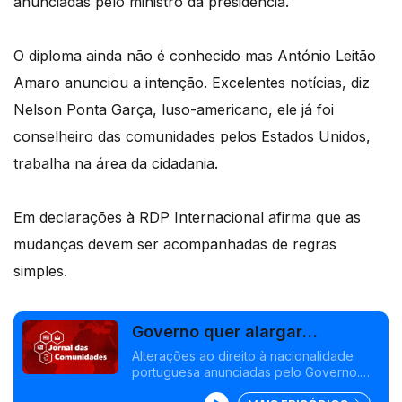
anunciadas pelo ministro da presidência.
O diploma ainda não é conhecido mas António Leitão
Amaro anunciou a intenção. Excelentes notícias, diz
Nelson Ponta Garça, luso-americano, ele já foi
conselheiro das comunidades pelos Estados Unidos,
trabalha na área da cidadania.
Em declarações à RDP Internacional afirma que as
mudanças devem ser acompanhadas de regras
simples.
Governo quer alargar
nacionalidade a bisnetos de
Alterações ao direito à nacionalidade
portuguesa anunciadas pelo Governo.
portugueses
Chef de Mirandela radicado no