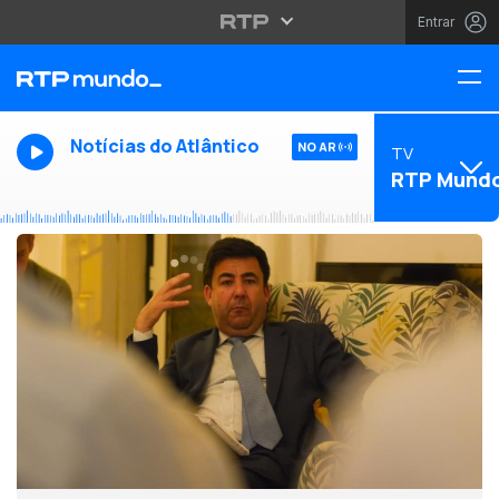
Entrar
Notícias do Atlântico
NO AR
TV
RTP Mund