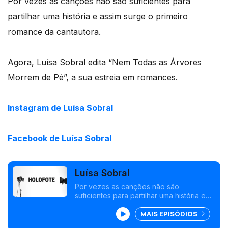
Por vezes as canções não são suficientes para
partilhar uma história e assim surge o primeiro
romance da cantautora.
Agora, Luísa Sobral edita “Nem Todas as Árvores
Morrem de Pé”, a sua estreia em romances.
Instagram de Luísa Sobral
Facebook de Luísa Sobral
Luísa Sobral
Por vezes as canções não são
suficientes para partilhar uma história e
assim surge o primeiro romance da
MAIS EPISÓDIOS
cantautora: "Nem Todas as Árvores
Morrem de Pé".