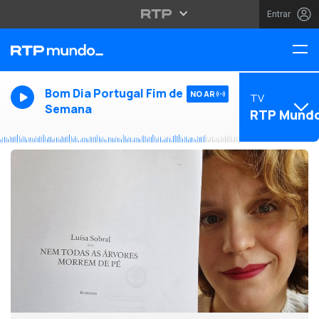
Entrar
Bom Dia Portugal Fim de
NO AR
TV
Semana
RTP Mund