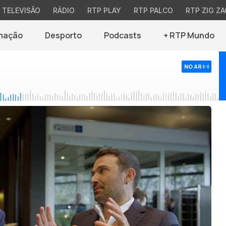
TELEVISÃO
RÁDIO
RTP PLAY
RTP PALCO
RTP ZIG ZA
mação
Desporto
Podcasts
+ RTP Mundo
NO AR