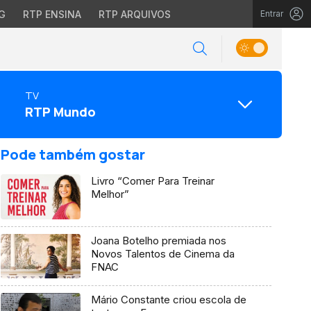
G
RTP ENSINA
RTP ARQUIVOS
Entrar
TV
RTP Mundo
Pode também gostar
Livro “Comer Para Treinar
Melhor”
Joana Botelho premiada nos
Novos Talentos de Cinema da
FNAC
Mário Constante criou escola de