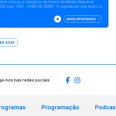
unes venceu a categoria de Humor da Mostra Nacional
025 com "FDS - FORA DE SÉRIE". O espetáculo une teatro e
 talento do artista que se estende também ao cinema.
MAIS EPISÓDIOS
ES 2025
Facebook
Instagram
ga-nos nas redes sociais
rogramas
Programação
Podcas