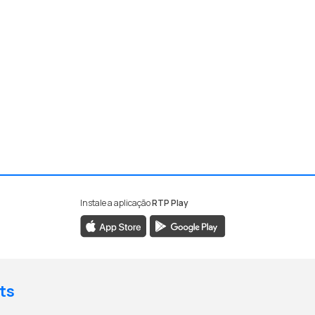
Instale a aplicação
RTP Play
ts