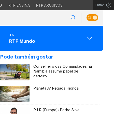
G
RTP ENSINA
RTP ARQUIVOS
Entrar
TV
RTP Mundo
Pode também gostar
Conselheiro das Comunidades na
Namíbia assume papel de
carteiro
Planeta A: Pegada Hídrica
R.I.R (Europa): Pedro Silva