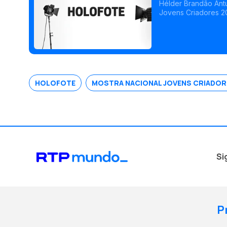
Hélder Brandão Ant
Jovens Criadores 2
música, revelando o
HOLOFOTE
MOSTRA NACIONAL JOVENS CRIADOR
Si
P