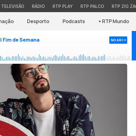
TELEVISÃO
RÁDIO
RTP PLAY
RTP PALCO
RTP ZIG ZA
mação
Desporto
Podcasts
+ RTP Mundo
l Fim de Semana
NO AR