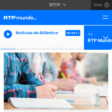
Entrar
Notícias do Atlântico
NO AR
TV
RTP Mund