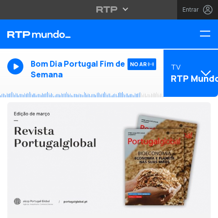
Entrar
Bom Dia Portugal Fim de
NO AR
TV
Semana
RTP Mund