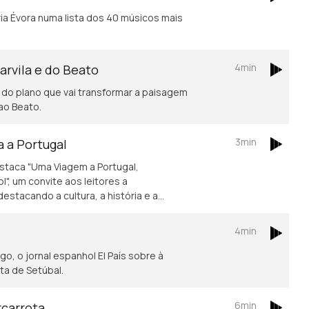
ria Évora numa lista dos 40 músicos mais
4min
arvila e do Beato
s do plano que vai transformar a paisagem
ao Beato.
3min
 a Portugal
estaca "Uma Viagem a Portugal,
l", um convite aos leitores a
estacando a cultura, a história e a
4min
o, o jornal espanhol El País sobre à
ta de Setúbal.
6min
rcarrota