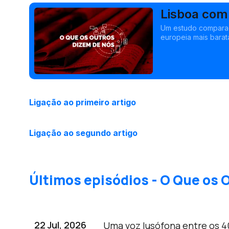
Lisboa com 
Um estudo comparado
europeia mais barat
Ligação ao primeiro artigo
Ligação ao segundo artigo
Últimos episódios - O Que os 
22 Jul, 2026
Uma voz lusófona entre os 