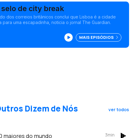
selo de city break
 dos correios britânicos conclui que Lisboa é a cidade
a para uma escapadinha, noticia o jornal The Guardian.
MAIS EPISÓDIOS
Outros Dizem de Nós
ver todos
3min
40 maiores do mundo