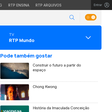
G
RTP ENSINA
RTP ARQUIVOS
Entrar
TV
RTP Mundo
Pode também gostar
Construir o futuro a partir do
espaço
Chong Kwong
História da Imaculada Conceição