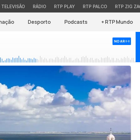
TELEVISÃO
RÁDIO
RTP PLAY
RTP PALCO
RTP ZIG ZA
mação
Desporto
Podcasts
+ RTP Mundo
NO AR