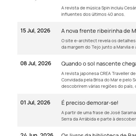
A revista de música Spin incluiu Cesá
influentes dos últimos 40 anos.
15 Jul, 2026
A nova frente ribeirinha de M
O site e-architect revela os detalhe
da margem do Tejo junto a Marvila e 
08 Jul, 2026
Quando o sol nascente chega
A revista japonesa CREA Traveller d
Convidada pela Brisa do Mar e pelo So
descobrirem várias regiões do país, d
gastronomia.
01 Jul, 2026
É preciso demorar-se!
A partir de uma frase de José Saramag
Serra da Arrábida e parte à descober
24 Jun, 2026
Os livros da biblioteca de Ba