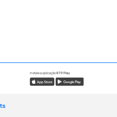
Instale a aplicação
RTP Play
ts