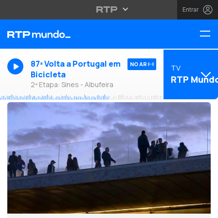
Entrar
87ª Volta a Portugal em
NO AR
TV
Bicicleta
RTP Mund
2ª Etapa: Sines - Albufeira