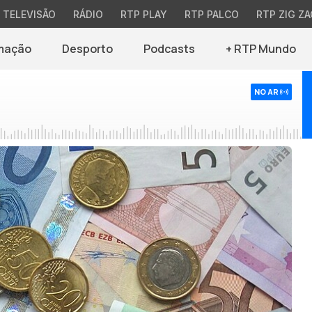
TELEVISÃO
RÁDIO
RTP PLAY
RTP PALCO
RTP ZIG ZA
mação
Desporto
Podcasts
+ RTP Mundo
NO AR