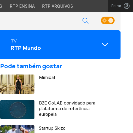
G
RTP ENSINA
RTP ARQUIVOS
Entrar
TV
RTP Mundo
Pode também gostar
Mimicat
B2E CoLAB convidado para
plataforma de referência
europeia
Startup Skizo