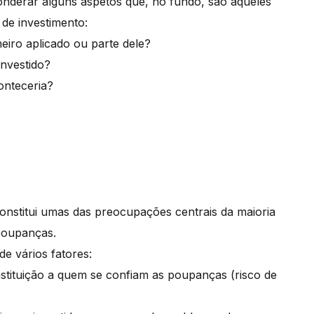
onderar alguns aspetos que, no fundo, são aqueles
de investimento:
heiro aplicado ou parte dele?
investido?
conteceria?
onstitui umas das preocupações centrais da maioria
poupanças.
e vários fatores:
 instituição a quem se confiam as poupanças (risco de