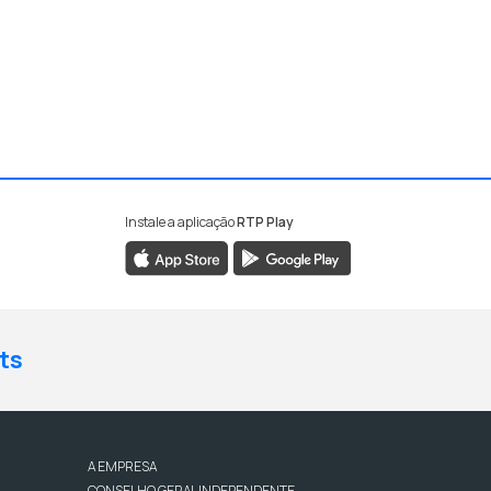
Instale a aplicação
RTP Play
ts
A EMPRESA
CONSELHO GERAL INDEPENDENTE