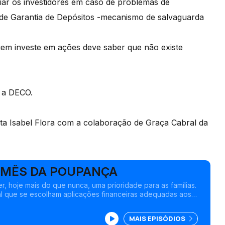
iar os investidores em caso de problemas de
o de Garantia de Depósitos -mecanismo de salvaguarda
uem investe em ações deve saber que não existe
e a DECO.
sta Isabel Flora com a colaboração de Graça Cabral da
 MÊS DA POUPANÇA
, hoje mais do que nunca, uma prioridade para as famílias.
al que se escolham aplicações financeiras adequadas aos
MAIS EPISÓDIOS