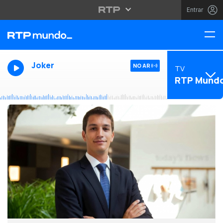
Entrar
Joker
NO AR
TV
RTP Mund