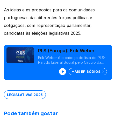
As ideias e as propostas para as comunidades
portuguesas das diferentes forças políticas e
coligações, sem representação parlamentar,
candidatas às eleições legislativas 2025.
PLS (Europa): Erik Weber
Erik Weber é o cabeça de lista do PLS-
Partido Liberal Social pelo Círculo da
Europa. É luso-alemão, nasceu em Lisboa
MAIS EPISÓDIOS
e vive em Berlim. É consultor de gestão.
Entrevista de Paula Machado.
LEGISLATIVAS 2025
Pode também gostar