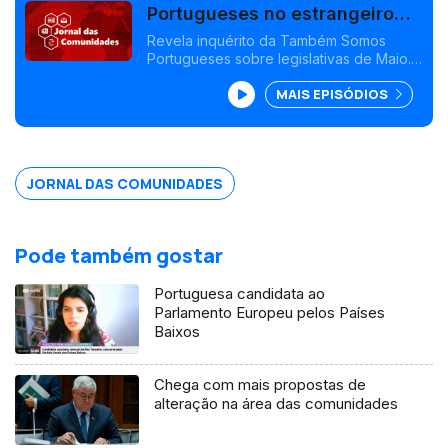
Portugueses no estrangeiro
querem sistema voto eficiente
Revela inquérito da Também Somos
Portugueses sobre legislativas de Maio.
Azeite português emociona no Natal da
MAIS EPISÓDIOS
Irmandade St António dos Pobres, Rio
Janeiro. Edição Paula Machado
JORNAL DAS COMUNIDADES
Pode também gostar
Portuguesa candidata ao
Parlamento Europeu pelos Países
Baixos
Chega com mais propostas de
alteração na área das comunidades