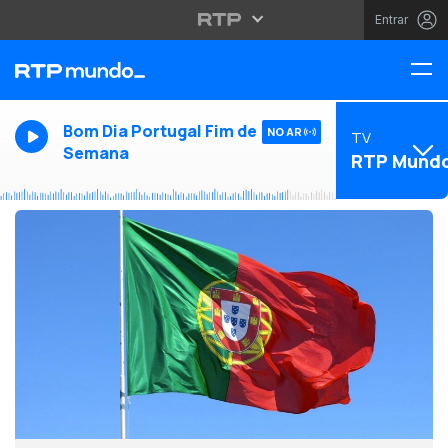
Entrar
Bom Dia Portugal Fim de
NO AR
TV
Semana
RTP Mund