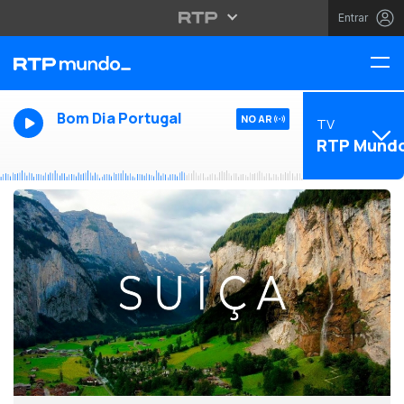
Entrar
Bom Dia Portugal
NO AR
TV
RTP Mund