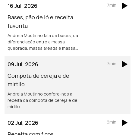
16 Jul, 2026
7min
Bases, pão de ló e receita
favorita
Andreia Moutinho fala de bases, da
diferenciação entre a massa
quebrada, massa areada e massa
doce. Também sobre o segredo para
uma massa de pão de ló realmente
09 Jul, 2026
7min
fofa e receita favorita.
Compota de cereja e de
mirtilo
Andreia Moutinho confere-nos a
receita da compota de cereja e de
mirtilo.
02 Jul, 2026
6min
Receita com figos