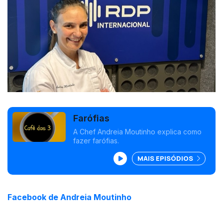
Farófias
A Chef Andreia Moutinho explica como
fazer farófias.
MAIS EPISÓDIOS
Facebook de Andreia Moutinho