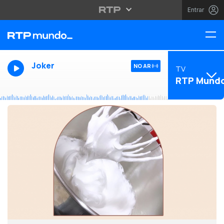
Entrar
Joker
NO AR
TV
RTP Mund