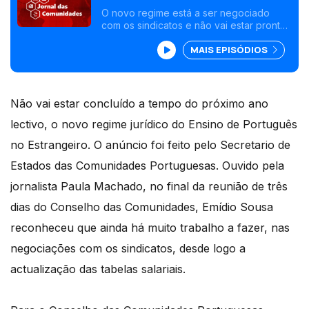
Português no estrangeiro vai
O novo regime está a ser negociado
com os sindicatos e não vai estar pronto
demorar
antes do próximo ano lectivo, reconhece
MAIS EPISÓDIOS
governo. Adeptos portugueses e luso-
canadianos vão encher ruas de Toronto
de verde e vermelho.
Não vai estar concluído a tempo do próximo ano
lectivo, o novo regime jurídico do Ensino de Português
no Estrangeiro. O anúncio foi feito pelo Secretario de
Estados das Comunidades Portuguesas. Ouvido pela
jornalista Paula Machado, no final da reunião de três
dias do Conselho das Comunidades, Emídio Sousa
reconheceu que ainda há muito trabalho a fazer, nas
negociações com os sindicatos, desde logo a
actualização das tabelas salariais.