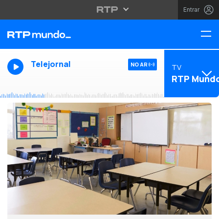
Entrar
Telejornal
NO AR
TV
RTP Mund