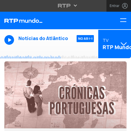
Entrar
Notícias do Atlântico
NO AR
TV
RTP Mund