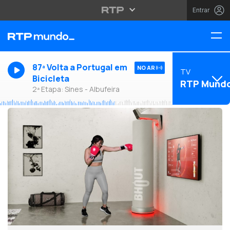
Entrar
87ª Volta a Portugal em
NO AR
TV
Bicicleta
RTP Mund
2ª Etapa: Sines - Albufeira