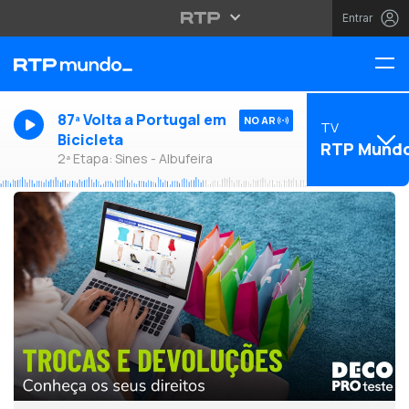
Entrar
87ª Volta a Portugal em
NO AR
TV
Bicicleta
RTP Mund
2ª Etapa: Sines - Albufeira