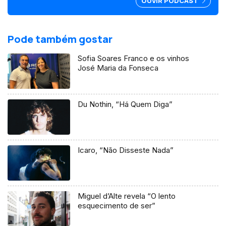
OUVIR PODCAST
esclarecimento e debate. É em
França e na Suíça que há mais
emigrantes de Fafe.
Pode também gostar
Sofia Soares Franco e os vinhos
José Maria da Fonseca
Du Nothin, “Há Quem Diga”
Icaro, “Não Disseste Nada”
Miguel d’Alte revela “O lento
esquecimento de ser”