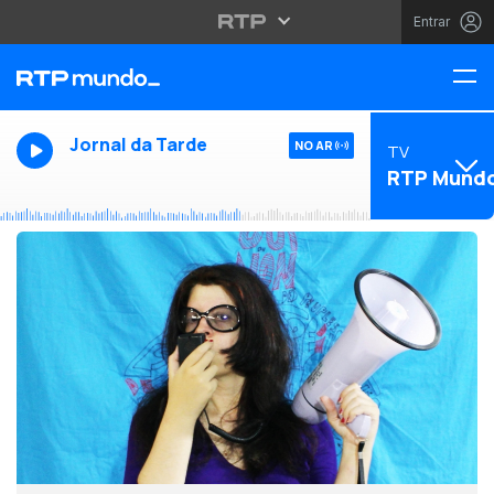
Entrar
Jornal da Tarde
NO AR
TV
RTP Mund