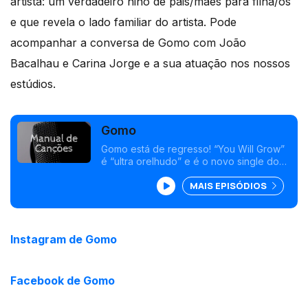
artista: um verdadeiro hino de pais/mães para filha/os
e que revela o lado familiar do artista. Pode
acompanhar a conversa de Gomo com João
Bacalhau e Carina Jorge e a sua atuação nos nossos
estúdios.
Gomo
Gomo está de regresso! “You Will Grow”
é “ultra orelhudo” e é o novo single do
nosso convidado de hoje: um verdadeiro
MAIS EPISÓDIOS
hino para pais e mães, para filhas e
filhos, e revela o lado familiar do artista.
Instagram de Gomo
Facebook de Gomo