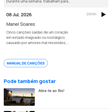
Durante uma semana, trabalham para
criar música. Filipe Rocha, um dos
mentores, esteve no Manual de
08 Jul, 2026
20min
Canções a explicar a dinâmica deste
projeto.
Manel Soares
Cinco canções saídas de um coração
em estado magoado ou nostálgico,
causado por amores mal resolvidos,
formam "Espero Que Estejas Bem", o EP
de estreia que o Manel Soares veio
apresentar.
MANUAL DE CANÇÕES
Pode também gostar
Atira-te ao Rio!