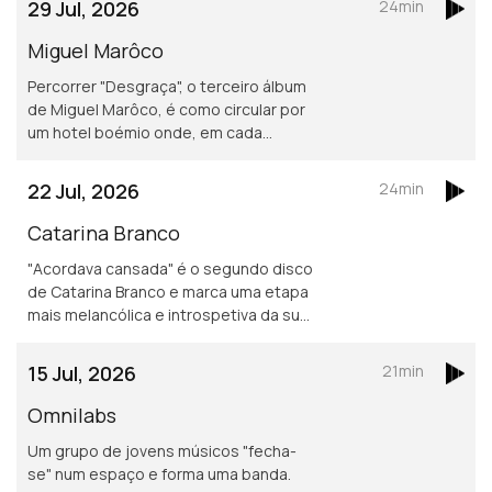
29 Jul, 2026
24min
Miguel Marôco
Percorrer "Desgraça", o terceiro álbum
de Miguel Marôco, é como circular por
um hotel boémio onde, em cada
espaço, personagens vivem histórias
em que nem tudo tem
22 Jul, 2026
24min
necessariamente de dar certo.
Catarina Branco
"Acordava cansada" é o segundo disco
de Catarina Branco e marca uma etapa
mais melancólica e introspetiva da sua
música.
15 Jul, 2026
21min
Omnilabs
Um grupo de jovens músicos "fecha-
se" num espaço e forma uma banda.