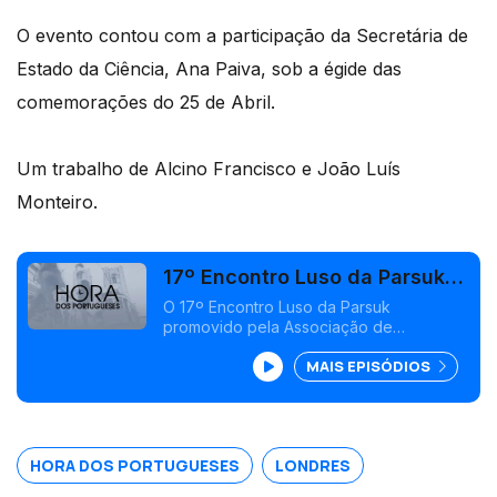
O evento contou com a participação da Secretária de
Estado da Ciência, Ana Paiva, sob a égide das
comemorações do 25 de Abril.
Um trabalho de Alcino Francisco e João Luís
Monteiro.
17º Encontro Luso da Parsuk
em Londres
O 17º Encontro Luso da Parsuk
promovido pela Associação de
Investigadores e Estudantes Portugueses
MAIS EPISÓDIOS
no Reino Unido, realizou-se este ano em
Londres.
HORA DOS PORTUGUESES
LONDRES