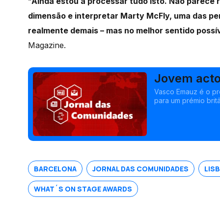
“
Ainda estou a processar tudo isto. Não parece 
dimensão e interpretar Marty McFly, uma das pe
realmente demais – mas no melhor sentido possív
Magazine.
Jovem acto
End em Lo
Vasco Emauz é o pr
para um prémio brit
de posse presidenci
BARCELONA
JORNAL DAS COMUNIDADES
LIS
WHAT´S ON STAGE AWARDS