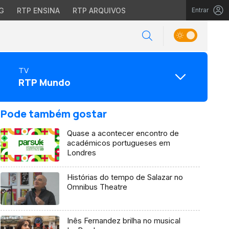
G
RTP ENSINA
RTP ARQUIVOS
Entrar
TV
RTP Mundo
Pode também gostar
Quase a acontecer encontro de
académicos portugueses em
Londres
Histórias do tempo de Salazar no
Omnibus Theatre
Inês Fernandez brilha no musical