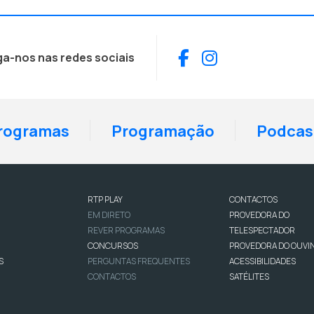
Facebook
Instagram
ga-nos nas redes sociais
rogramas
Programação
Podcas
RTP PLAY
CONTACTOS
EM DIRETO
PROVEDORA DO
REVER PROGRAMAS
TELESPECTADOR
CONCURSOS
PROVEDORA DO OUVI
S
PERGUNTAS FREQUENTES
ACESSIBILIDADES
CONTACTOS
SATÉLITES