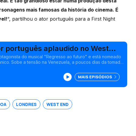
real. É tão grandioso estar numa produção desta
rsonagens mais famosas da história do cinema. É
el!
“, partilhou o ator português para a First Night
r português aplaudido no West
ndres
otagonista do musical "Regresso ao futuro" e está nomeado
ânico. Sobe a tensão na Venezuela, a poucos dias da tomada
al. Edição Isabel Gaspar Dias
MAIS EPISÓDIOS
BOA
LONDRES
WEST END