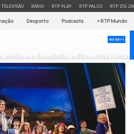
TELEVISÃO
RÁDIO
RTP PLAY
RTP PALCO
RTP ZIG ZA
mação
Desporto
Podcasts
+ RTP Mundo
NO AR