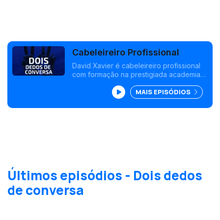
Cabeleireiro Profissional
David Xavier é cabeleireiro profissional
com formação na prestigiada academia
Mahogany, em Londres. Abriu o 1º. salão
MAIS EPISÓDIOS
com 19 anos, a partir dos 15 anos, as
mãos dele começaram a ganhar vida
para cumprir o sonho de se tornar
«hairstylist».
Últimos episódios - Dois dedos
de conversa