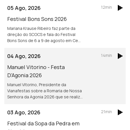
05 Ago, 2026
12min
Festival Bons Sons 2026
Mariana Krause Ribeiro faz parte da
direção do SCOCS e fala do Festival
Bons Sons de 6 a 9 de agosto em Cem
Soldos, Tomar que se volta a
transformar numa aldeia-festival, este
04 Ago, 2026
14min
ano sob a ideia de resistência.
Manuel Vitorino - Festa
D'Agonia 2026
Manuel Vitorino, Presidente da
Vianafestas sobre a Romaria de Nossa
Senhora da Agonia 2026 que se realiza
de 15 a 23 de agosto em Viana do
Castelo que volta a ser o palco da
03 Ago, 2026
21min
tradição, da devoção e da alegria.
Festival da Sopa da Pedra em