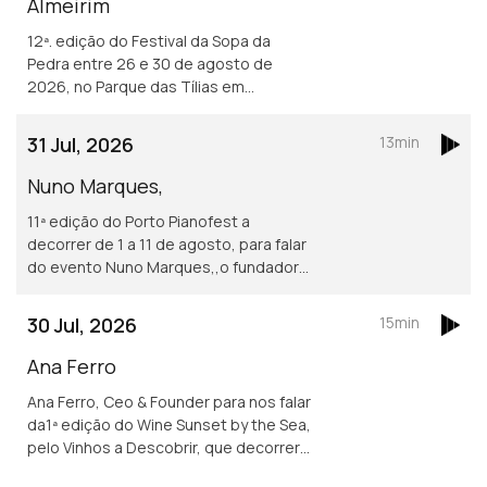
Almeirim
12ª. edição do Festival da Sopa da
Pedra entre 26 e 30 de agosto de
2026, no Parque das Tílias em
Almeirim. O evento celebra a
gastronomia ribatejana, onde se
31 Jul, 2026
13min
destaca o famoso prato certificado, e
conta com concertos, artesanato e
Nuno Marques,
tasquinhas. <br /> O grão-confrade
11ª edição do Porto Pianofest a
Luís Manso da Confraria Gastronómica
decorrer de 1 a 11 de agosto, para falar
de Almeirim fala sobre este símbolo da
do evento Nuno Marques,,o fundador
gastronomia.
e diretor artístico deste festival
internacional de piano realizado no
30 Jul, 2026
15min
Porto e ligado a Nova Iorque.
Ana Ferro
Ana Ferro, Ceo & Founder para nos falar
da1ª edição do Wine Sunset by the Sea,
pelo Vinhos a Descobrir, que decorrerá
no dia 1 de agosto na Figueira da Foz.