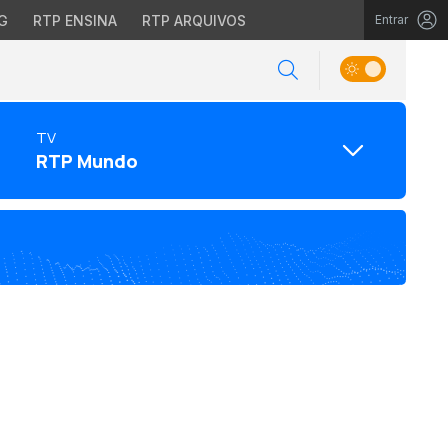
G
RTP ENSINA
RTP ARQUIVOS
Entrar
TV
RTP Mundo