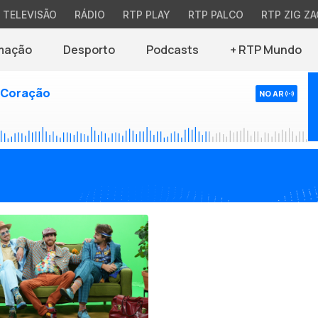
TELEVISÃO
RÁDIO
RTP PLAY
RTP PALCO
RTP ZIG ZA
mação
Desporto
Podcasts
+ RTP Mundo
 Coração
NO AR