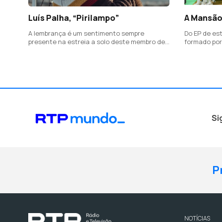
Luís Palha, “Pirilampo”
A Mansão
A lembrança é um sentimento sempre
Do EP de est
presente na estreia a solo deste membro de
formado por 
A Mansão.
José Guilhe
colaboração
D.A.M.A.)
Si
P
NOTÍCIAS