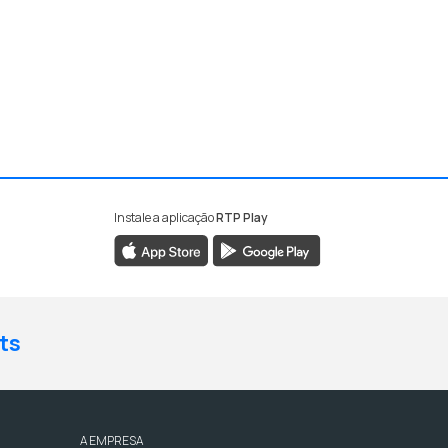
Instale a aplicação
RTP Play
ts
A EMPRESA