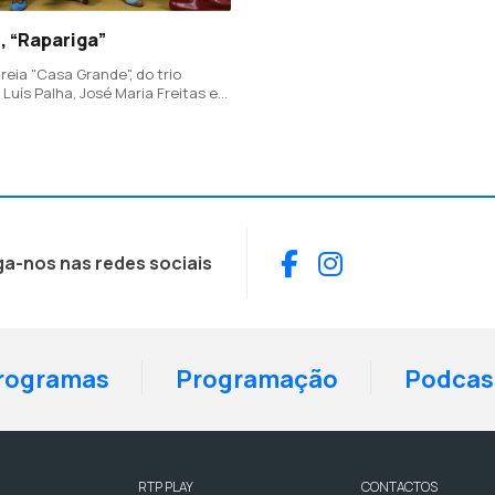
, “Rapariga”
reia "Casa Grande", do trio
Luís Palha, José Maria Freitas e
rme Saraiva Lima e feito em
 com M1ke (Miguel Coimbra dos
Facebook
Instagram
ga-nos nas redes sociais
rogramas
Programação
Podcas
RTP PLAY
CONTACTOS