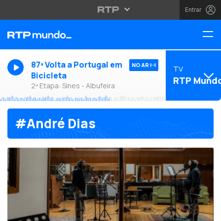
Entrar
87ª Volta a Portugal em
NO AR
TV
Bicicleta
RTP Mund
2ª Etapa: Sines - Albufeira
#André Dias