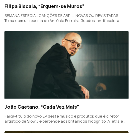
Filipa Biscaia, “Erguem-se Muros”
SEMANA ESPECIAL CANÇÕES DE ABRIL, NOVAS OU REVISITADAS
Tema com um poema de António Ferreira Guedes, antifascista
militante na oposição contra a ditadura, que é um pedido do autor
para lutarmos pela liberdade.
João Caetano, “Cada Vez Mais”
Faixa-título do novo EP deste músico e produtor, que é diretor
artístico de Slow J e pertence aos britânicos Incognito. A letra é do
malogrado Paulo Abreu de Lima.