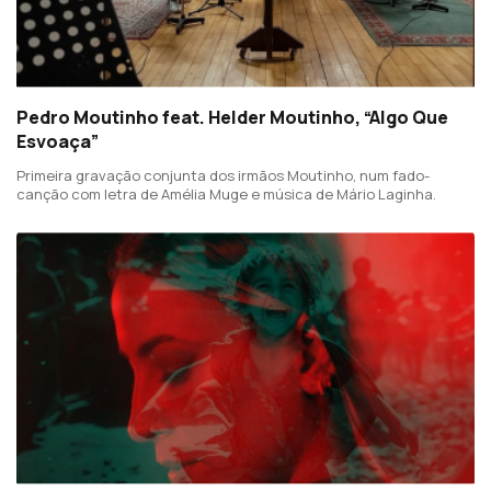
Pedro Moutinho feat. Helder Moutinho, “Algo Que
Esvoaça”
Primeira gravação conjunta dos irmãos Moutinho, num fado-
canção com letra de Amélia Muge e música de Mário Laginha.