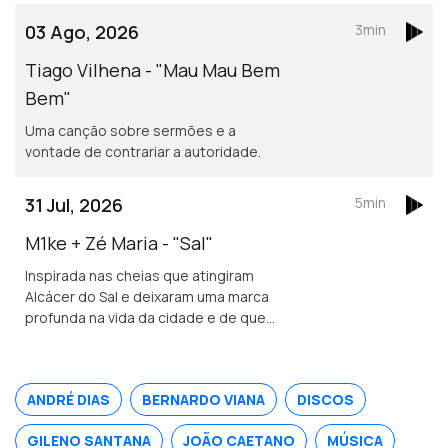
03 Ago, 2026
3min
Tiago Vilhena - "Mau Mau Bem
Bem"
Uma canção sobre sermões e a
vontade de contrariar a autoridade.
31 Jul, 2026
5min
M1ke + Zé Maria - "Sal"
Inspirada nas cheias que atingiram
Alcácer do Sal e deixaram uma marca
profunda na vida da cidade e de quem
nela vive.
ANDRÉ DIAS
BERNARDO VIANA
DISCOS
GILENO SANTANA
JOÃO CAETANO
MÚSICA