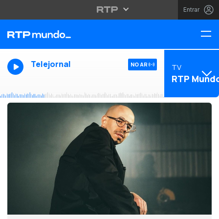
Entrar
Telejornal
NO AR
TV
RTP Mund