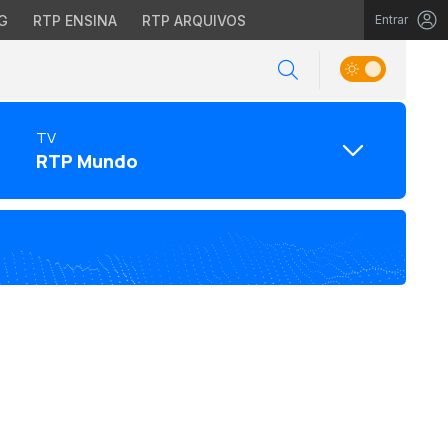
G
RTP ENSINA
RTP ARQUIVOS
Entrar
TV
RTP Mundo