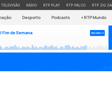
TELEVISÃO
RÁDIO
RTP PLAY
RTP PALCO
RTP ZIG ZA
mação
Desporto
Podcasts
+ RTP Mundo
l Fim de Semana
NO AR