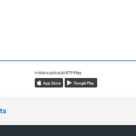
Instale a aplicação
RTP Play
ts